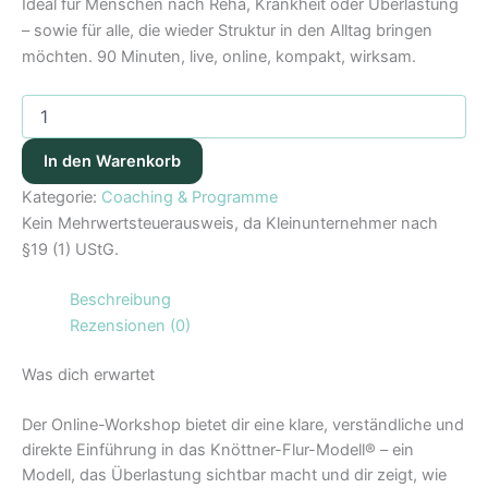
Ideal für Menschen nach Reha, Krankheit oder Überlastung
– sowie für alle, die wieder Struktur in den Alltag bringen
möchten. 90 Minuten, live, online, kompakt, wirksam.
Mini-
Workshop:
Einführung
In den Warenkorb
ins
Knöttner-
Kategorie:
Coaching & Programme
Flur-
Kein Mehrwertsteuerausweis, da Kleinunternehmer nach
Modell®
§19 (1) UStG.
(Online,
90
Beschreibung
Minuten)
Menge
Rezensionen (0)
Was dich erwartet
Der Online-Workshop bietet dir eine klare, verständliche und
direkte Einführung in das Knöttner-Flur-Modell® – ein
Modell, das Überlastung sichtbar macht und dir zeigt, wie