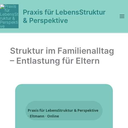
Zum
Inhalt
Praxis für LebensStruktur
springen
& Perspektive
Struktur im Familienalltag
– Entlastung für Eltern
Praxis für LebensStruktur & Perspektive
· Eltmann · Online