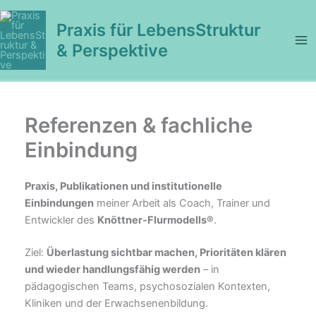
Zum
Inhalt
Praxis für LebensStruktur
springen
& Perspektive
Referenzen & fachliche
Einbindung
Praxis, Publikationen und institutionelle
Einbindungen
meiner Arbeit als Coach, Trainer und
Entwickler des
Knöttner-Flurmodells®
.
Ziel:
Überlastung sichtbar machen, Prioritäten klären
und wieder handlungsfähig werden
– in
pädagogischen Teams, psychosozialen Kontexten,
Kliniken und der Erwachsenenbildung.