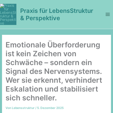
Zum
Inhalt
Praxis für LebensStruktur
springen
& Perspektive
Emotionale Überforderung
ist kein Zeichen von
Schwäche – sondern ein
Signal des Nervensystems.
Wer sie erkennt, verhindert
Eskalation und stabilisiert
sich schneller.
Von
Lebensstruktur
/
5. Dezember 2025