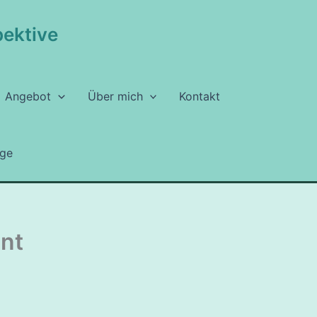
pektive
Angebot
Über mich
Kontakt
rge
nt