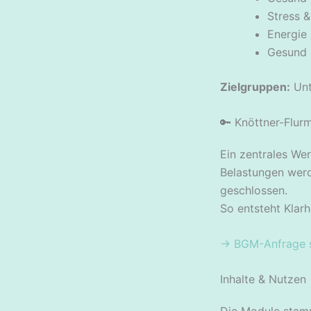
Stress &
Energie
Gesund 
Zielgruppen:
Unt
🔑 Knöttner-Flur
Ein zentrales We
Belastungen werde
geschlossen.
So entsteht Klarh
→ BGM-Anfrage s
Inhalte & Nutzen
Die Module stam