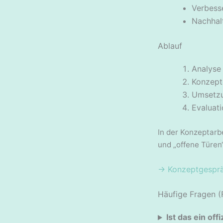
Verbess
Nachhal
Ablauf
Analyse
Konzept
Umsetzu
Evaluati
In der Konzeptarbe
und „offene Türen
→ Konzeptgesprä
Häufige Fragen (
Ist das ein of