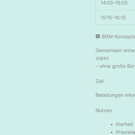
14:05–15:05
15:15–16:15
🏢 BGM-Konzepten
Gemeinsam entwic
stärkt
– ohne große Büro
Ziel
Belastungen erken
Nutzen
Klarhei
Praxisn