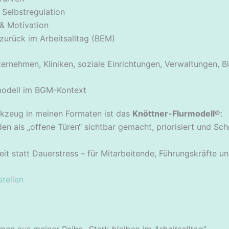
 Selbstregulation
 & Motivation
zurück im Arbeitsalltag (BEM)
ernehmen, Kliniken, soziale Einrichtungen, Verwaltungen, Bi
modell im BGM-Kontext
rkzeug in meinen Formaten ist das
Knöttner-Flurmodell®
:
n als „offene Türen“ sichtbar gemacht, priorisiert und Schri
eit statt Dauerstress – für Mitarbeitende, Führungskräfte 
tellen
men aus meiner Reihe
„Stark bleiben im Arbeitsalltag“
.