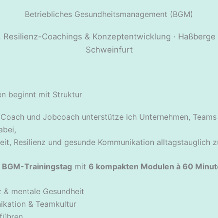
Betriebliches Gesundheitsmanagement (BGM)
 Resilienz-Coachings & Konzeptentwicklung · Haßberge 
Schweinfurt
n beginnt mit Struktur
r Coach und Jobcoach unterstütze ich Unternehmen, Teams
abei,
it, Resilienz und gesunde Kommunikation alltagstauglich z
r
BGM-Trainingstag
mit
6 kompakten Modulen à 60 Minu
z & mentale Gesundheit
kation & Teamkultur
führen