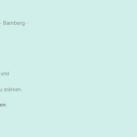
· Bamberg ·
 und
u stärken.
ten
: