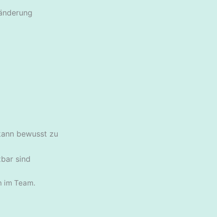
sänderung
 kann bewusst zu
zbar sind
n im Team.